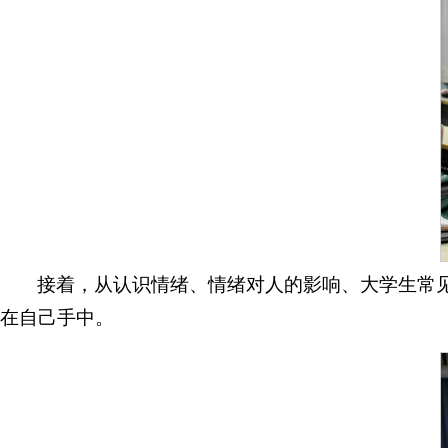
接着，从认识情绪、情绪对人的影响、大学生常
在自己手中。