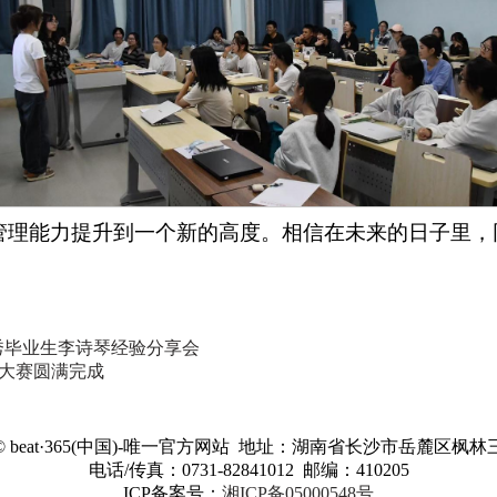
管理能力提升到一个新的高度。相信在未来的日子里，
秀毕业生李诗琴经验分享会
星大赛圆满完成
©
beat·365(中国)-唯一官方网站 地址：湖南省长沙市岳麓区枫林三
电话/传真：0731-82841012 邮编：410205
ICP备案号：
湘ICP备05000548号