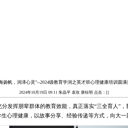
海扬帆，润泽心灵”--2024级教育学润之英才班心理健康培训圆满
2024年10月19日 09:11
朱晶平 袁玫 唐钰明
点击：[]
分发挥朋辈群体的教育效能，真正落实“三全育人”，我
学生心理健康，以故事分享、经验传递等方式，向大一