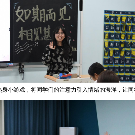
热身小游戏，将同学们的注意力引入情绪的海洋，让同