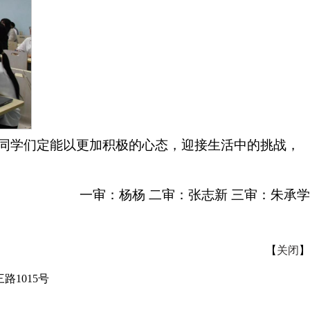
同学们定能以更加积极的心态，迎接生活中的挑战，
一审：杨杨 二审：张志新 三审：朱承学
【
关闭
】
路1015号