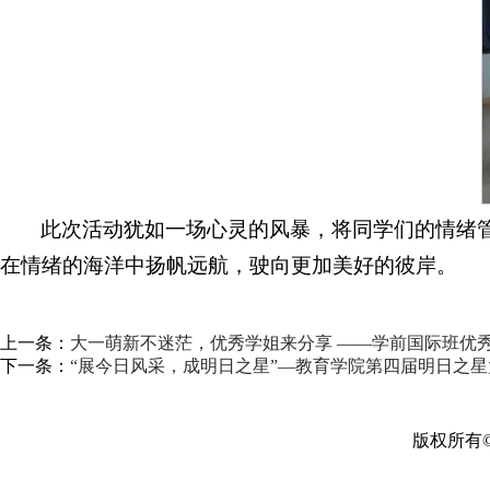
此次活动犹如一场心灵的风暴，将同学们的情绪
在情绪的海洋中扬帆远航，驶向更加美好的彼岸。
上一条：
大一萌新不迷茫，优秀学姐来分享 ——学前国际班优
下一条：
“展今日风采，成明日之星”—教育学院第四届明日之
版权所有