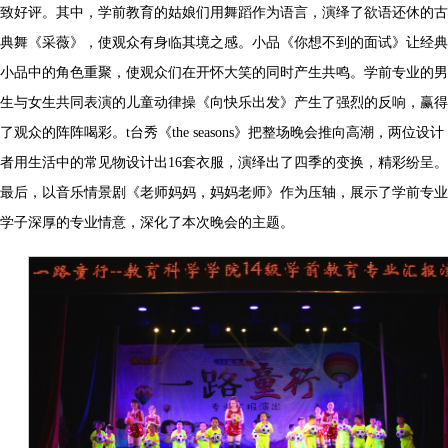
致好评。其中，学前教育的姑娘们用舞蹈作为语言，演绎了欲语还休的古
典舞《采薇》，使观众有身临其境之感。小品《你想不到的面试》让经典
小品中的角色重聚，使观众们在开怀大笑的同时产生共鸣。学前专业的男
生与女生共同表演的儿童动律操《向快乐出发》产生了强烈的反响，赢得
了观众的阵阵喝彩。t台秀《the seasons》把整场晚会推向高潮，两位设计
者用生活中的常见物设计出16套衣服，演绎出了四季的变换，精彩纷呈。
最后，以音乐情景剧《老师妈妈，妈妈老师》作为压轴，展示了学前专业
学子深厚的专业情意，深化了本次晚会的主题。