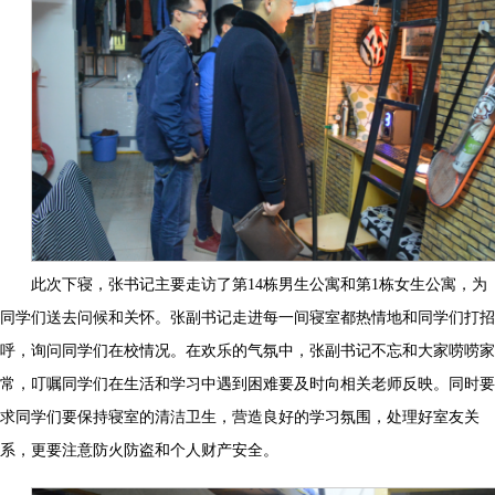
此次下寝，张书记主要走访了第14栋男生公寓和第1栋女生公寓，为
同学们送去问候和关怀。张副书记走进每一间寝室都热情地和同学们打招
呼，询问同学们在校情况。在欢乐的气氛中，张副书记不忘和大家唠唠家
常，叮嘱同学们在生活和学习中遇到困难要及时向相关老师反映。同时要
求同学们要保持寝室的清洁卫生，营造良好的学习氛围，处理好室友关
系，更要注意防火防盗和个人财产安全。