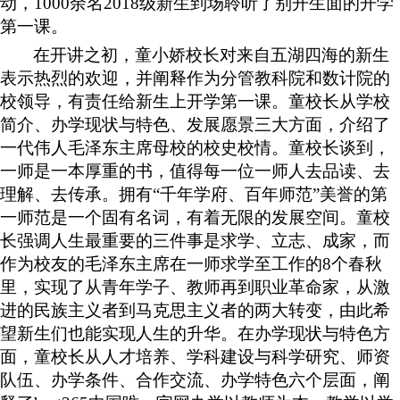
动，
1000
余名
2018
级新生到场聆听了别开生面的开学
第一课。
在开讲之初，童小娇校长对来自五湖四海的新生
表示热烈的欢迎，并阐释作为分管教科院和数计院的
校领导，有责任给新生上开学第一课。童校长从学校
简介、办学现状与特色、发展愿景三大方面，介绍了
一代伟人毛泽东主席母校的校史校情。童校长谈到，
一师是一本厚重的书，值得每一位一师人去品读、去
理解、去传承。拥有
“千年学府、百年师范”美誉的第
一师范是一个固有名词，有着无限的发展空间。童校
长强调人生最重要的三件事是求学、立志、成家，而
作为校友的毛泽东主席在一师求学至工作的
8
个春秋
里，实现了从青年学子、教师再到职业革命家，从激
进的民族主义者到马克思主义者的两大转变，由此希
望新生们也能实现人生的升华。在办学现状与特色方
面，童校长从人才培养、学科建设与科学研究、师资
队伍、办学条件、合作交流、办学特色六个层面，阐