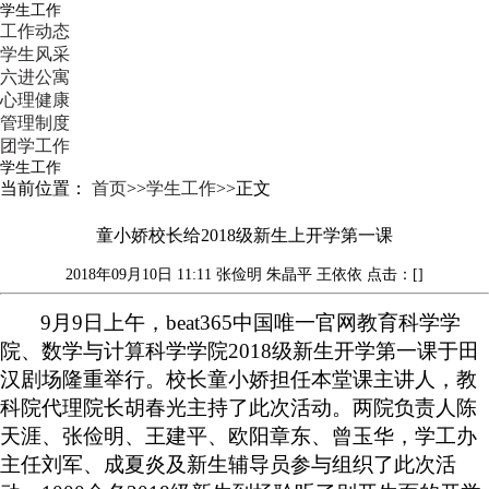
学生工作
工作动态
学生风采
六进公寓
心理健康
管理制度
团学工作
学生工作
当前位置：
首页
>>
学生工作
>>
正文
童小娇校长给2018级新生上开学第一课
2018年09月10日 11:11
张俭明 朱晶平 王依依
点击：[]
9
月
9
日上午，beat365中国唯一官网教育科学学
院、数学与计算科学学院
2018
级新生开学第一课于田
汉剧场隆重举行。校长童小娇担任本堂课主讲人，教
科院代理院长胡春光主持了此次活动。两院负责人陈
天涯、张俭明、王建平、欧阳章东、曾玉华，学工办
主任刘军、成夏炎及新生辅导员参与组织了此次活