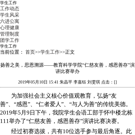
学生工作
工作动态
学生风采
六进公寓
心理健康
管理制度
团学工作
学生工作
当前位置：
首页
>>
学生工作
>>
正文
扬善之美，思恩溯源——教育科学学院“仁慈友善，感恩善存”演
讲比赛举办
2019年05月10日 15:41
朱晶平 李嘉钰 刘雯琪
点击：[]
为加强社会主义核心价值观教育，弘扬
“友
善”、“感恩”、“仁者爱人”、“与人为善”的传统美德。
2019年
5月9日下午，
我院学生会语工部于怀中楼北栋
111
举办了
“仁慈友善，感恩善存”
演讲比赛
决赛。
经过
初赛
选拔，共有
10
位选手参与最后角逐。此