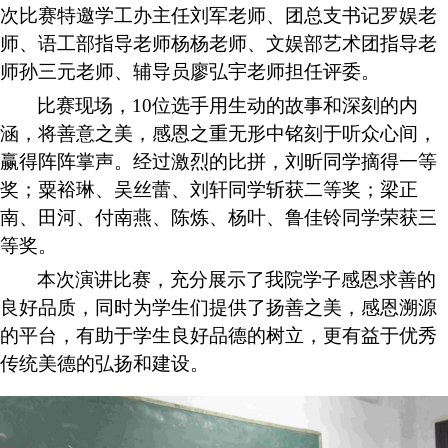
次
比赛特邀
学工办主任
刘军老师、
团总支书记
罗娱老
师
、
语工部指导老师
杨杨老师
、
文娱部艺术团指导老
师
孙三元老师
、
辅导员
廖
弘宇
老师
担任评委。
比赛现场，
10
位选手用
生动的故事和深刻的内
涵，将
善意之美，感恩之重无形中铭刻于听众心间
，
赢得阵阵掌声。
经过激烈的
比拼，
刘昕同学摘得一等
奖
；
粟裕琳、吴丝蕾
、
刘轩同学斩获二等奖
；
梁正
南、田河、付南燕、陈炼、杨叶、鲁佳铃同学荣获三
等奖
。
本次演讲比赛
，
充分
展示了
我院学子
感恩求善的
良好品质，同时为学生们提供了扬善之美，感恩溯源
的平台，有助于学生良好品德的树立，更有益于优秀
传统美德的弘扬
和建设
。