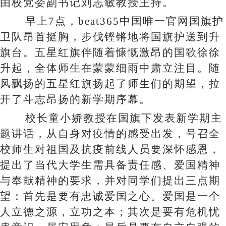
由校党委副书记刘志敏教授主持。
早上
7点，beat365中国唯一官网国旗护
卫队昂首挺胸，步伐铿锵地将国旗护送到升
旗台。五星红旗伴随着慷慨激昂的国歌徐徐
升起，全体师生在蒙蒙细雨中肃立注目。随
风飘扬的五星红旗扬起了师生们的期望，拉
开了斗志昂扬的新学期序幕。
校长童小娇教授在国旗下发表新学期主
题讲话，从自身对疫情的感受出发，号召全
校师生对祖国及抗疫前线人员要深怀感恩，
提出了当代大学生需具备责任感、爱国精神
与奉献精神的要求，并对同学们提出三点期
望：首先是要有忠诚爱国之心。爱国是一个
人立德之源，立功之本；其次是要有危机忧