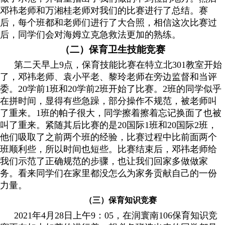
邓祎老师和万湘桂老师对我们的比赛进行了总结。赛
后，每个班都和老师们进行了大合照，相信这次比赛过
后，同学们会对海姆立克急救法更加的熟练。
（二）保育卫生技能竞赛
第二天早上9点，保育技能比赛在特立北301教室开始
了，邓祎老师、袁小平老、黎玲老师在旁边监督和当评
委。20学前1班和20学前2班开始了比赛。2班的同学似乎
在拼时间，显得有些急躁，部分操作不规范，被老师叫
了重来。1班的帕子很大，同学擦着擦着忘记换面了也被
叫了重来。紧随其后比赛的是20国际1班和20国际2班，
他们吸取了之前两个班的经验，比赛过程中比前面两个
班顺利些，所以时间也短些。比赛结束后，邓祎老师给
我们示范了正确规范的步骤，也让我们回家多做做家
务。看来同学们在家里都没怎么为家务贡献自己的一份
力量。
（三）保育知识竞赛
2021年4月28日上午9：05，在润寰南106保育知识竞