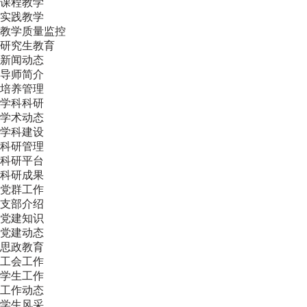
课程教学
实践教学
教学质量监控
研究生教育
新闻动态
导师简介
培养管理
学科科研
学术动态
学科建设
科研管理
科研平台
科研成果
党群工作
支部介绍
党建知识
党建动态
思政教育
工会工作
学生工作
工作动态
学生风采