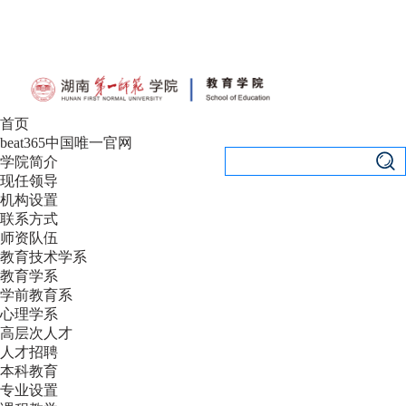
设为首页
|
加入收藏
首页
beat365中国唯一官网
学院简介
现任领导
机构设置
联系方式
师资队伍
教育技术学系
教育学系
学前教育系
心理学系
高层次人才
人才招聘
本科教育
专业设置