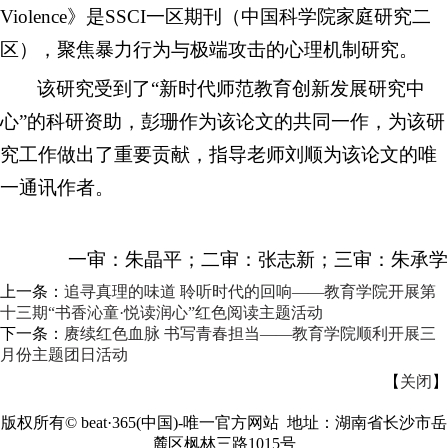
Violence》是SSCI一区期刊（中国科学院家庭研究二
区），聚焦暴力行为与极端攻击的心理机制研究。
该研究受到了“新时代师范教育创新发展研究中
心”的科研资助，彭珊作为该论文的共同一作，为该研
究工作做出了重要贡献，指导老师刘顺为该论文的唯
一通讯作者。
一审：朱晶平；二审：张志新；三审：朱承学
上一条：
追寻真理的味道 聆听时代的回响——教育学院开展第
十三期“书香沁童·悦读润心”红色阅读主题活动
下一条：
赓续红色血脉 书写青春担当——教育学院顺利开展三
月份主题团日活动
【
关闭
】
版权所有©
beat·365(中国)-唯一官方网站 地址：湖南省长沙市岳
麓区枫林三路1015号