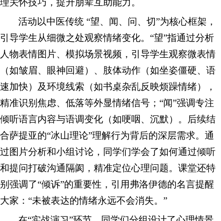
理关怀技巧，提升朋辈互助能力。
活动以中医传统 “望、闻、问、切”为核心框架，
引导学生从细微之处观察情绪变化。“望”指通过分析
人物表情图片、模拟场景视频，引导学生观察微表情
（如皱眉、眼神回避）、肢体动作（如坐姿僵硬、语
速加快）及环境线索（如书桌杂乱反映烦躁情绪），
精准识别焦虑、低落等外显情绪信号；“闻”强调专注
倾听语言内容与语调变化（如哽咽、沉默）。后续结
合萨提亚的“冰山理论”理解行为背后的深层需求。通
过图片分析和小组讨论，同学们学会了如何通过倾听
和提问打破沟通隔阂，精准定位心理问题。课堂还特
别强调了“倾诉”的重要性，引用弗洛伊德的名言提醒
大家：“未被表达的情绪永远不会消失。”
在“实战演习”环节，同学们分组设计了心理情景