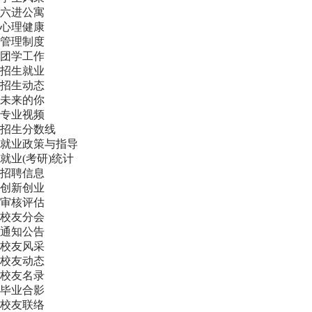
六进公寓
心理健康
管理制度
团学工作
招生就业
招生动态
未来的你
专业视频
招生分数线
就业政策与指导
就业(考研)统计
招聘信息
创新创业
审核评估
校友分会
通知公告
校友风采
校友动态
校友名录
毕业合影
校友联络