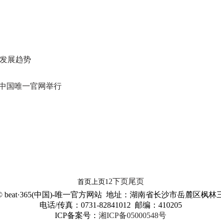
的发展趋势
65中国唯一官网举行
2
下页
尾页
首页
上页
1
©
beat·365(中国)-唯一官方网站 地址：湖南省长沙市岳麓区枫林三
电话/传真：0731-82841012 邮编：410205
ICP备案号：
湘ICP备05000548号