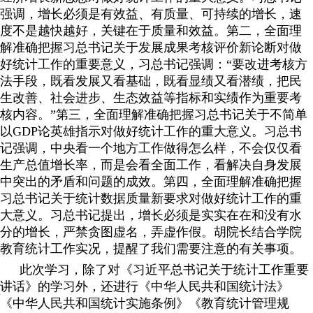
强调，增长必须是有效益、有质量、可持续的增长，速
度不是越快越好，关键在于质量和效益。第二，全面理
解准确把握习总书记关于发展成果考核评价新论断对做
好统计工作的重要意义，习总书记强调：
“
要改进考核方
法手段，既看发展又看基础，既看显绩又看潜绩，把民
生改善、社会进步、生态效益等指标和实绩作为重要考
核内容。
”
第三，全面理解准确把握习总书记关于不简单
以
GDP
论英雄指示对做好统计工作的重大意义。习总书
记强调，中央看一个地方工作做得怎么样，不会仅仅看
生产总值增长率，而是会看全面工作，看解决自身发展
中突出的矛盾和问题的成效。第四，全面理解准确把握
习总书记关于统计数据质量新要求对做好统计工作的重
大意义。习总书记提出，增长必须是实实在在和没有水
分的增长，严禁贪图虚名，弄虚作假。胡院长结合学院
教育统计工作实况，提醒了我们需要注意的有关事项。
此次学习，除了对《习近平总书记关于统计工作重要
讲话》的学习外，还进行《中华人民共和国统计法》
《中华人民共和国统计实施条例》《教育统计管理规