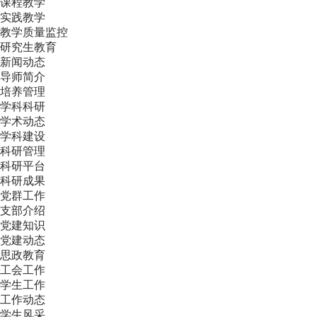
课程教学
实践教学
教学质量监控
研究生教育
新闻动态
导师简介
培养管理
学科科研
学术动态
学科建设
科研管理
科研平台
科研成果
党群工作
支部介绍
党建知识
党建动态
思政教育
工会工作
学生工作
工作动态
学生风采