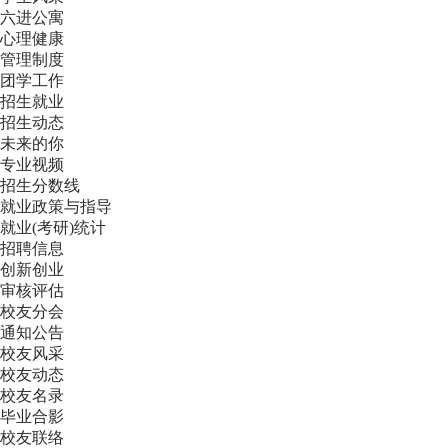
六进公寓
心理健康
管理制度
团学工作
招生就业
招生动态
未来的你
专业视频
招生分数线
就业政策与指导
就业(考研)统计
招聘信息
创新创业
审核评估
校友分会
通知公告
校友风采
校友动态
校友名录
毕业合影
校友联络