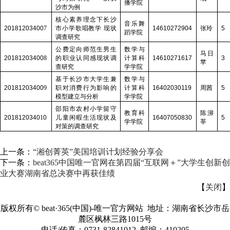
播学院
沙市为例
核心素养理念下长沙
音乐舞
20181203400
7
市小学歌唱教学 现状
14610272904
张玲
5
蹈学院
调查研究
公费定向师范生男生
数学与
马日
20181203400
8
的职业认同感现状调
计算科
14610271617
3
苹
查研究
学学院
基于长沙市大学生兼
数学与
20181203400
9
职对消费行为影响的
计算科
16402030119
周茜
5
模型建立与分析
学学院
邵阳市农村小学留守
教育科
陈泖
2018120340
1
0
儿童闲暇生活现状及
16407050830
5
学学院
莘
对策的调查研究
上一条：
“湘创菁英”美国培训计划经验分享会
下一条：
beat365中国唯一官网在第四届“互联网＋”大学生创新创
业大赛湖南省总决赛中再获佳绩
【
关闭
】
版权所有©
beat·365(中国)-唯一官方网站 地址：湖南省长沙市岳
麓区枫林三路1015号
电话/传真：0731-82841012 邮编：410205