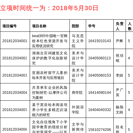
立项时间统一为：
2018
年
5
月
30
日
负责
人
项目编号
项目名称
院部
学号
人
数
beat365中国唯一官网
马克思
201812034001
校本红色资源开发与
主义学
16415010143
尹爽
5
应用状况研究
院
湖南古宗祠建筑文化
美术与
祝佳
20181203400
2
保护的数字化创新研
设计学
16405060113
4
铭
究
院
美术与
贫困农村留守儿童的
20181203400
3
设计学
16405060153
李娟
5
绘本开发与应用项目
院
共享单车企业的风险
尹广
20181203400
4
控制研究
-
以摩拜公司
商学院
16414090144
5
英
为案例
基于英语绘本阅读培
外国语
杨陈
20181203400
5
养小学生多模态识读
16404040332
4
学院
文娟
能力的研究
文化自信视角下小学
文学与
国学教育的现状分析
段名
20181203400
6
新闻传
15610274206
5
与对策研究
——
以长
珉