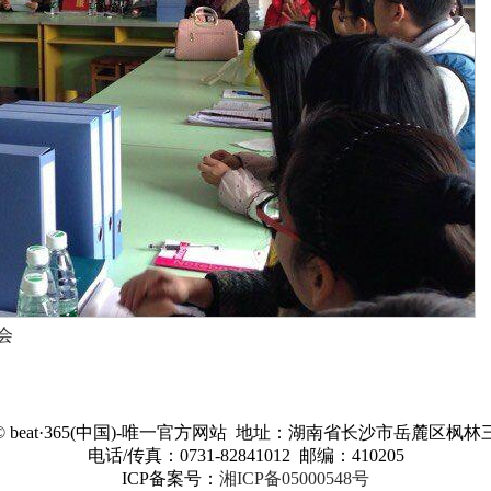
会
©
beat·365(中国)-唯一官方网站 地址：湖南省长沙市岳麓区枫林三
电话/传真：0731-82841012 邮编：410205
ICP备案号：
湘ICP备05000548号