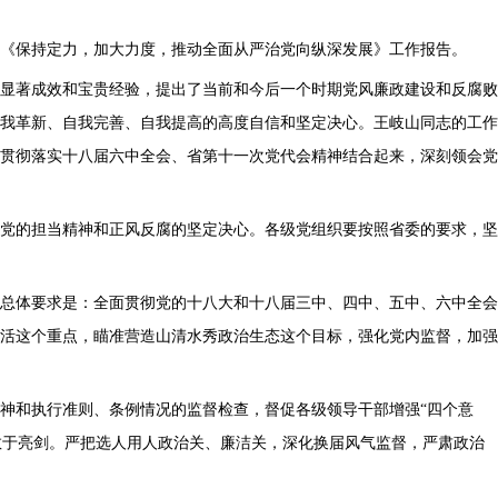
作的《保持定力，加大力度，推动全面从严治党向纵深发展》工作报告。
的显著成效和宝贵经验，提出了当前和今后一个时期党风廉政建设和反腐败
我革新、自我完善、自我提高的高度自信和坚定决心。王岐山同志的工作
，与贯彻落实十八届六中全会、省第十一次党代会精神结合起来，深刻领会党
治党的担当精神和正风反腐的坚定决心。各级党组织要按照省委的要求，坚
的总体要求是：全面贯彻党的十八大和十八届三中、四中、五中、六中全会
活这个重点，瞄准营造山清水秀政治生态这个目标，强化党内监督，加强
神和执行准则、条例情况的监督检查，督促各级领导干部增强“四个意
，敢于亮剑。严把选人用人政治关、廉洁关，深化换届风气监督，严肃政治