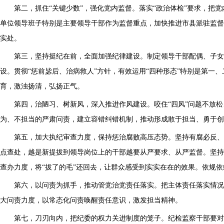
第二，抓住“关键少数”，强化党内监督。落实“政治体检”要求，把
单位领导班子特别是主要领导干部作为监督重点，加快推进市县派驻监督
实处。
第三，坚持挺纪在前，全面加强纪律建设。制定领导干部配偶、子女
设。贯彻“惩前毖后、治病救人”方针，有效运用“四种形态”特别是第
育，激浊扬清，弘扬正气。
第四，治陋习、树新风，深入推进作风建设。咬住“四风”问题不放
为、不担当的严肃问责，建立容错纠错机制，推动形成敢于担当、勇于创
第五，加大执纪审查力度，保持惩治腐败高压态势。坚持有腐必反、
点查处，越是新提拔到领导岗位上的干部越要从严要求、从严监督。坚持
查办力度，将“拔了的毛”还回去，让群众感受到实实在在的效果。依规
第六，以问责为抓手，推动管党治党责任落实。把主体责任落实情况
大问责力度，以常态化问责唤醒责任意识，激发担当精神。
第七，刀刃向内，把纪委的权力关进制度的笼子。纪检监察干部要对