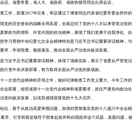
会议。省委常委，省人大、省政府、省政协领导同志出席会议。
检查工作，部署2017年任务，审议通过了傅奎同志代表省纪委常委会所
现党的历史使命的战略全局高度，全面总结了党的十八大以来管党治党
真挚的为民情怀、许党许国的担当精神，展现了我们党勇于自我净化、自
务。要把学习贯彻中央纪委七次全会精神特别是习近平总书记重要讲话精神
要求，学深悟透、狠抓落实，推动全面从严治党向纵深发展。
是习近平总书记重要讲话精神，体现了湖南实际，展示了省委从严管党
执行党中央决策部署，努力取得全面从严治党的新成效。
省第十一次党代会精神的开局之年，做好纪律检查工作意义重大。今年工作
全会部署，按照省第十一次党代会精神和省委要求，抓住严肃党内政治生
治党向纵深发展，以优异成绩迎接党的十九大召开。
站位，善于从政治高度审视问题，加强对贯彻落实党的十八届六中全会精
党中央看齐。引导和督促领导干部拿起批评和自我批评这个武器，直面问题