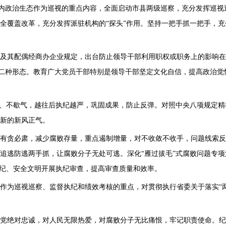
党内政治生态作为巡视的重点内容，全面启动市县两级巡察，充分发挥巡视
全覆盖改革，充分发挥派驻机构的“探头”作用。坚持一把手抓一把手，
及其配偶经商办企业规定，出台防止领导干部利用职权或职务上的影响在
一、二种形态。教育广大党员干部特别是领导干部坚定文化自信，提高政治
松、不歇气，越往后执纪越严，巩固成果，防止反弹。对照中央八项规定
新的新风正气。
有贪必肃，减少腐败存量，重点遏制增量，对不收敛不收手，问题线索
追逃防逃两手抓，让腐败分子无处可逃。深化“雁过拔毛”式腐败问题专项
依纪、安全文明开展执纪审查，提高审查质量和效率。
作为巡视巡察、监督执纪和绩效考核的重点，对贯彻执行省委关于落实“
党绝对忠诚，对人民无限热爱，对腐败分子无比痛恨，牢记职责使命。