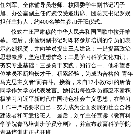
任刘军
、
全体辅导员老师
、校团委学生副书记冯子
旭、办公室副主任何婉仪受邀出席。团总支书记
罗娱
担任主持人
，约
400名学生
参加开班仪式。
仪式在庄严肃穆的中华人民共和国国歌中拉开帷
幕。随后，张俭明副书记对
即将
参加培训的学员们表
示热烈祝贺，并向学员提出
三点建议：
一是提高政治
思想素质，坚定理想信念；二是学习科学文化知识，
夯实专业基础；三是勇于实践，知行合一。他希望各
位学员不断增长才干
、
积累经验，为成为合格的
“
青年
马克思主义者
”
而奋斗。
接着，来自
17
小教
6
班的唐倩
同学
作为学员代表发言
。
她指出每
位
学员都
应不断积
极学习习近平新时代中国特色社会主义思想，在学习
工作中严格要求自己，努力成为全面发展的社会合格
建设者和可靠接班人。
最后
，刘军主任宣读《教育科
学学院青马培训班学员守则》，并宣布教育科学学院
青马培训班正式开班。