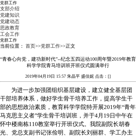
党群工作
支部介绍
党建知识
党建动态
思政教育
工会工作
党群工作
当前位置：
首页
>>
党群工作
>>
正文
“青春心向党，建功新时代”--纪念五四运动100周年暨2019年教育
科学学院青马培训班开班仪式圆满举行
2019年04月19日 15:57
朱晶平 盛佳妮
点击：[]
为进一步加强团组织基层建设，建立健全基层团
干部培养体系，做好学生骨干培养工作，提高学生干
部的思想政治素质，
教育科学学院
特开
展
2019年
“
青年
马克思主义者
”
学生骨干培训班，并于
4月19日
中午
在
怀中
楼南栋
110
教室
举行开班仪式
。我院
副院长胡春
光、党总支副书记张俭明、副院长刘丽群
、
学工办主