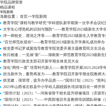
学院品牌荣誉
精品课程
学院新闻
当前位置：
首页
>>
学院新闻
教育学院“课程与教学研究”学科团队新学期第一次学术会议纪
大学生心理危机的识别与预防”——教育学院2023级新生大学生
淬一师校史，谱润之序章——教育学院2023级新生入学教育
“百廿师范欢迎你”——教育学院2023级新生开学典礼成功举办
校党委书记罗成翼指导教育学院党委开展主题教育民主生活会
秋日相逢，一见倾“新”——湖南第一师范教育学院2023级新生
教育学院行政党支部召开新学期全体党员大会
深化“两性一度” 培育时代新人——教育学院开展2023-2024学
担当新作为，蓄势再发力——教育学院召开新学期全院教师大
抓党建，强管理，提升办学品质——“国培计划（2023）”慈利县
2023年山西省左权县中小学幼儿园校园长培训项目在一师开班
“国培计划（2023）”—河南省骨干校长提升研修项目（济源市)在be
“国培计划（2023）”——中西部项目市县教师培训团队研修（
国培计划（2023）贵州省中小学紧缺学科（领域）骨干教师“