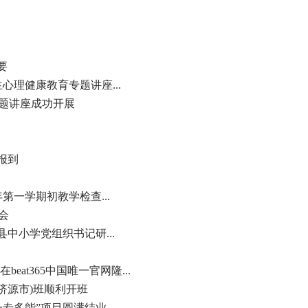
要
心理健康教育专题讲座...
专题讲座成功开展
报到
年第一学期初教学检查...
会
中小学党组织书记研...
at365中国唯一官网隆...
济源市)班顺利开班
一专多能”项目圆满结业